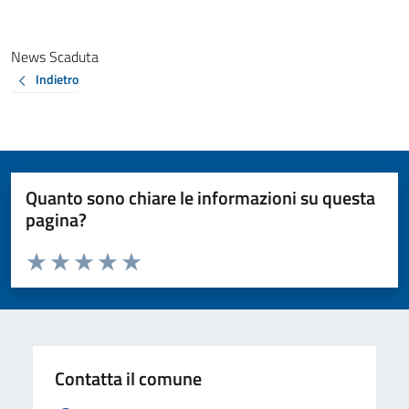
News Scaduta
Indietro
Quanto sono chiare le informazioni su questa
pagina?
Valuta da 1 a 5 stelle la pagina
Valuta 1 stelle su 5
Valuta 2 stelle su 5
Valuta 3 stelle su 5
Valuta 4 stelle su 5
Valuta 5 stelle su 5
Contatta il comune