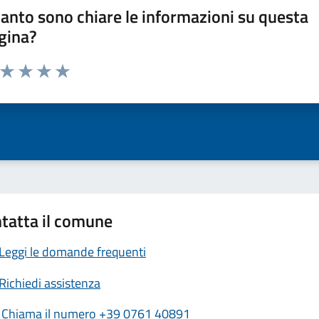
anto sono chiare le informazioni su questa
gina?
a da 1 a 5 stelle la pagina
ta 1 stelle su 5
Valuta 2 stelle su 5
Valuta 3 stelle su 5
Valuta 4 stelle su 5
Valuta 5 stelle su 5
tatta il comune
Leggi le domande frequenti
Richiedi assistenza
Chiama il numero +39 0761 40891