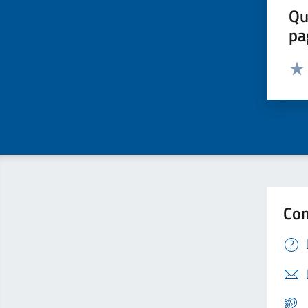
Qu
pa
Valut
Valu
Con