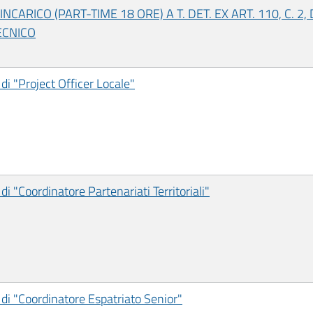
ARICO (PART-TIME 18 ORE) A T. DET. EX ART. 110, C. 2,
ECNICO
di "Project Officer Locale"
di "Coordinatore Partenariati Territoriali"
 di "Coordinatore Espatriato Senior"