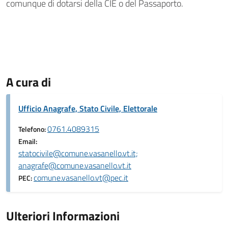
comunque di dotarsi della CIE o del Passaporto.
A cura di
Ufficio Anagrafe, Stato Civile, Elettorale
0761.4089315
Telefono:
Email:
statocivile@comune.vasanello.vt.it;
anagrafe@comune.vasanello.vt.it
comune.vasanello.vt@pec.it
PEC:
Ulteriori Informazioni