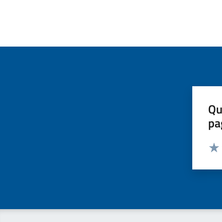
Qu
pa
Valut
Valu