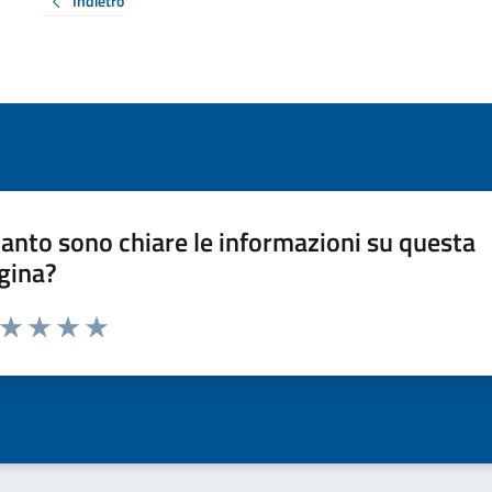
Indietro
anto sono chiare le informazioni su questa
gina?
a da 1 a 5 stelle la pagina
ta 1 stelle su 5
Valuta 2 stelle su 5
Valuta 3 stelle su 5
Valuta 4 stelle su 5
Valuta 5 stelle su 5