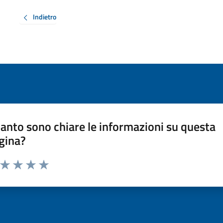
Indietro
anto sono chiare le informazioni su questa
gina?
a da 1 a 5 stelle la pagina
ta 1 stelle su 5
Valuta 2 stelle su 5
Valuta 3 stelle su 5
Valuta 4 stelle su 5
Valuta 5 stelle su 5