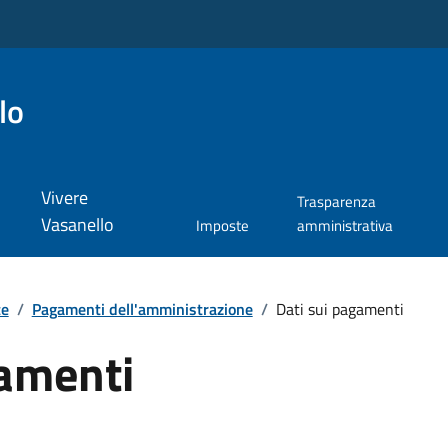
lo
Vivere
Trasparenza
Vasanello
Imposte
amministrativa
te
/
Pagamenti dell'amministrazione
/
Dati sui pagamenti
gamenti