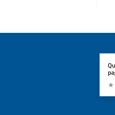
Qu
pa
Valut
Valu