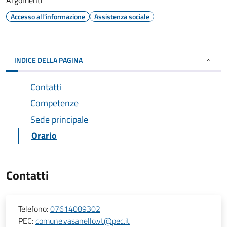
Argomenti
Accesso all'informazione
Assistenza sociale
INDICE DELLA PAGINA
Contatti
Competenze
Sede principale
Orario
Contatti
Telefono:
07614089302
PEC:
comune.vasanello.vt@pec.it