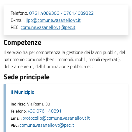
Telefono:
0761.4089306 - 0761.4089322
E-mail:
llpp@comune.vasanello.vt.it
PEC:
comune.vasanello.vt@pec.it
Competenze
Il servizio ha per competenza la gestione dei lavori pubblici, del
patrimonio comunale (beni immobili, mobili, mobili registrati),
delle aree verdi, dell'illuminazione pubblica ecc
Sede principale
Il Municipio
Indirizzo:
Via Roma, 30
+39 0761 40891
Telefono:
protocollo@comune.vasanello.vt.it
Email:
comune.vasanello.vt@pec.it
PEC: