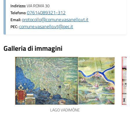
Indirizzo:
VIA ROMA 30
07614089321-312
Telefono:
protocollo@comune.vasanello.vt.it
Email:
comune.vasanello.vt@pec.it
PEC:
Galleria di immagini
LAGO VADIMÒNE